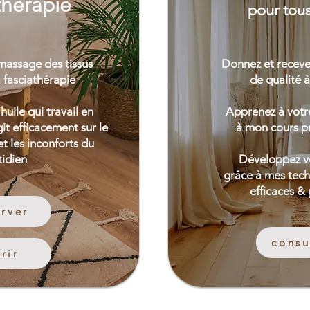
hérapie
pour tous
 massage
des tissus
Donnez et recev
a fasciathérapie
de qualité 
uile qui travail en
Apprenez à votr
it efficacement sur le
à mon cours p
t les inconforts du
idien
Développez v
grâce à mes tech
efficaces &
erver
consu
frir