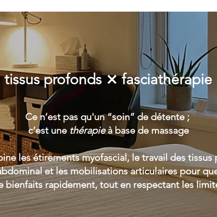
tissus profonds ⨯ fasciathérapie
Ce n’est pas qu'un “soin” de détente ;
c’est une
thérapie
à base de massage
ne les étirements
myofascial, le travail
des tissus 
bdominal et les mobilisations articulaires pour
que
ienfaits rapidement, tout en respectant les limite