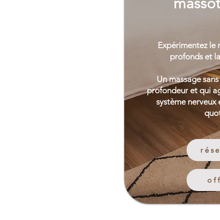
massot
Expérimentez le
profonds
et l
Un massage sans h
profondeur et qui ag
système nerveux e
quot
rés
of