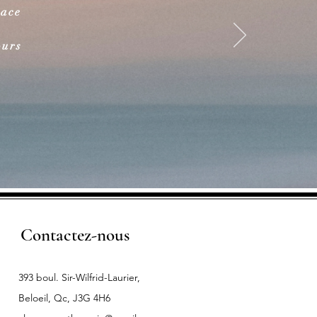
pace
z
ours
Contactez-nous
393 boul. Sir-Wilfrid-Laurier,
Beloeil, Qc, J3G 4H6