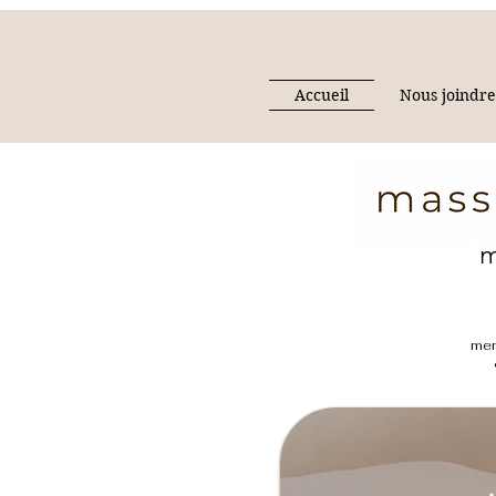
Accueil
Nous joindr
m
mem