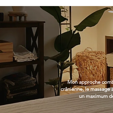
Mon approche combi
crânienne, le massage a
un
maximum de b