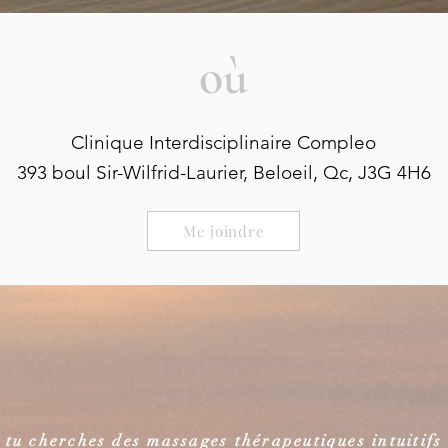
où
Clinique Interdisciplinaire Compleo
393 boul Sir-Wilfrid-Laurier, Beloeil, Qc, J3G 4H6
Me joindre
 tu cherches des massages thérapeutiques intuitifs 