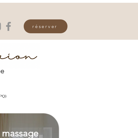
réserver
ie
PQ)
)
e massage