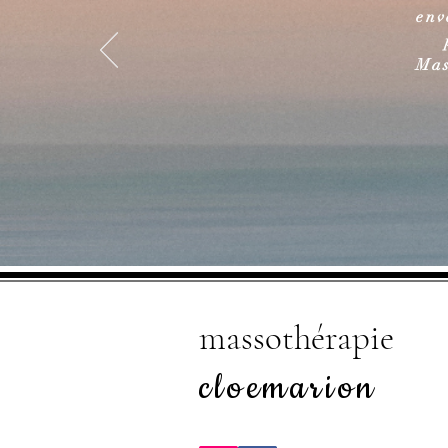
env
Mas
massothérapie
cloe
marion