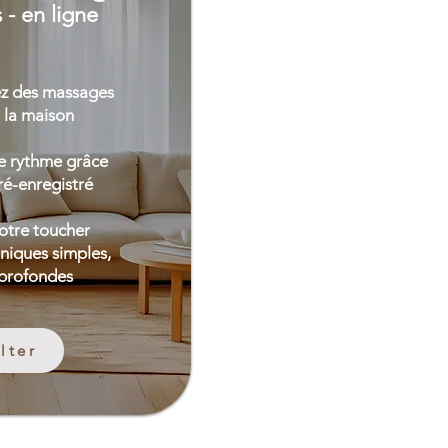
 - en ligne
ez des massages
à la maison
e rythme grâce
ré-enregistré
otre toucher
niques simples,
 profondes
lter